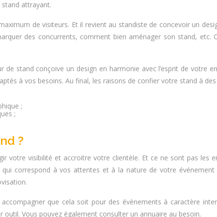
stand attrayant.
e maximum de visiteurs. Et il revient au standiste de concevoir un desi
marquer des concurrents, comment bien aménager son stand, etc. Ce 
ur de stand conçoive un design en harmonie avec l’esprit de votre ent
ptés à vos besoins. Au final, les raisons de confier votre stand à de
hique ;
ques ;
nd ?
r votre visibilité et accroitre votre clientèle. Et ce ne sont pas les
ffre qui correspond à vos attentes et à la nature de votre événeme
ovisation.
 accompagner que cela soit pour des évènements à caractère intern
r outil. Vous pouvez également consulter un annuaire au besoin.